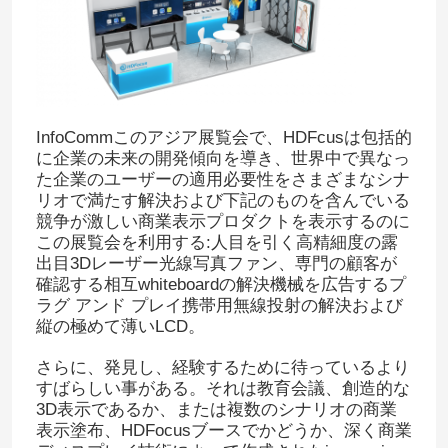
InfoCommこのアジア展覧会で、HDFcusは包括的
に企業の未来の開発傾向を導き、世界中で異なっ
た企業のユーザーの適用必要性をさまざまなシナ
リオで満たす解決および下記のものを含んでいる
競争が激しい商業表示プロダクトを表示するのに
この展覧会を利用する:人目を引く高精細度の露
出目3Dレーザー光線写真ファン、専門の顧客が
確認する相互whiteboardの解決機械を広告するプ
ラグ アンド プレイ携帯用無線投射の解決および
縦の極めて薄いLCD。
さらに、発見し、経験するために待っているより
すばらしい事がある。それは教育会議、創造的な
3D表示であるか、または複数のシナリオの商業
表示塗布、HDFocusブースでかどうか、深く商業