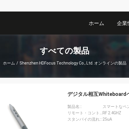
ホーム
企業
すべての製品
ホーム
/
Shenzhen HDFocus Technology Co., Ltd. オンラインの製品
デジタル相互Whiteboa
製品名::
スマートなペ
リモート・コントロール技術::
RF 2.4GHZ
スタンバイの流れ::
25uA