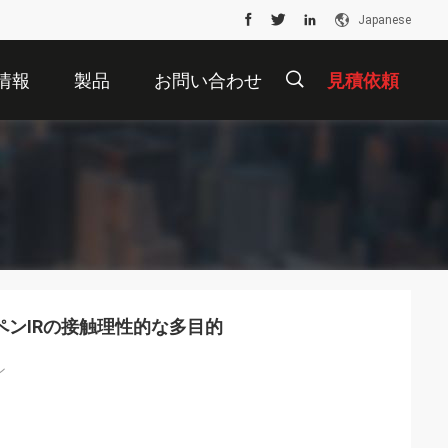
Japanese
情報
製品
お問い合わせ
見積依頼
描
述
rdペンIRの接触理性的な多目的
ン