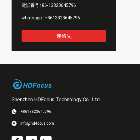
電話番号 :
86-13823645796
whatsapp :
+8613823645796
連絡先
Shenzhen HDFocus Technology Co., Ltd.
+8613823645796
info@hd-focus.com