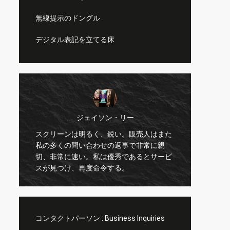
無線提示のドングル
デジタル表記を立てる床
ジェイソン・リー
スクリーンは明るく、鋭い。販売人はまた
大きい
私の多くの問い合わせの返事で非常に親
ト。…
切、非常に速い。私は優秀であるとサービ
クトと
スが見つけ、再度命令する。
コンタクトパーソン :
Business Inquiries