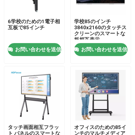
工場旅行
6学校のための1電子相
学校85のインチ
互板で85インチ
3840x2160のタッチス
クリーンのスマートな
品質管理
板相互表示
お問い合わせを送信
お問い合わせを送信
接触米国
引用を要求しなさい
相互スマートな板
55インチのスマートな板
タッチ画面相互フラッ
オフィスのための85イ
65インチのスマートな板
ト パネルのスマートな
ンチのマルチメディア