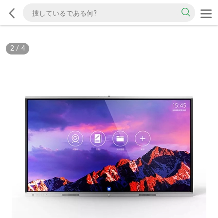
2
/
4