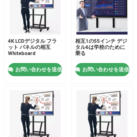
工場旅行
品質管理
4K LCDデジタル フラ
相互1の55インチ デジ
ット パネルの相互
タル6は学校のために
Whiteboard
乗る
接触米国
お問い合わせを送信
お問い合わせを送信
引用を要求しなさい
相互スマートな板
55インチのスマートな板
65インチのスマートな板