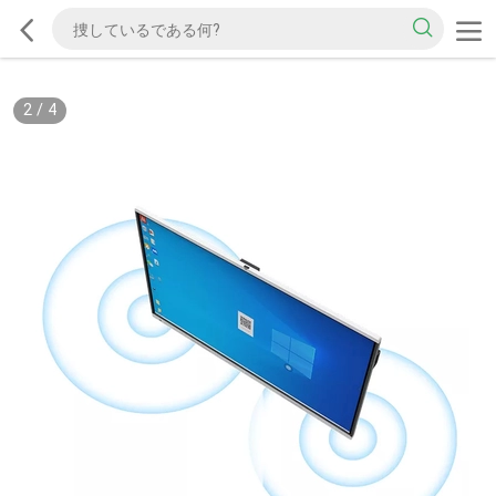
2
/
4