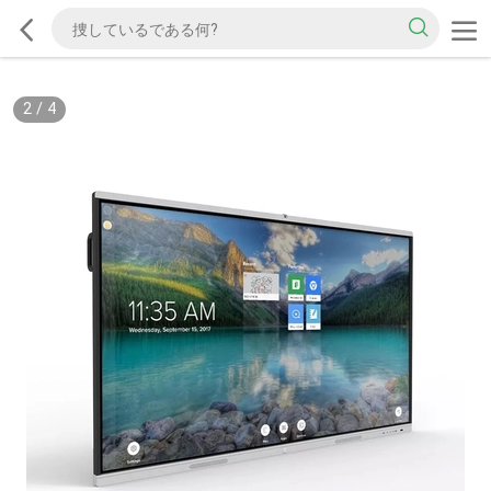
2
/
4