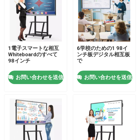
工場旅行
品質管理
1電子スマートな相互
6学校のための1 98イ
Whiteboardのすべて
ンチ板デジタル相互板
接触米国
98インチ
で
お問い合わせを送信
お問い合わせを送信
引用を要求しなさい
相互スマートな板
55インチのスマートな板
65インチのスマートな板