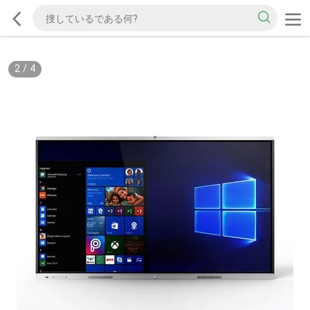
2
/
4