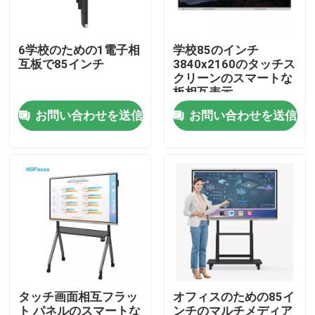
工場旅行
6学校のための1電子相
学校85のインチ
互板で85インチ
3840x2160のタッチス
クリーンのスマートな
品質管理
板相互表示
お問い合わせを送信
お問い合わせを送信
接触米国
引用を要求しなさい
相互スマートな板
55インチのスマートな板
タッチ画面相互フラッ
オフィスのための85イ
65インチのスマートな板
ト パネルのスマートな
ンチのマルチメディア